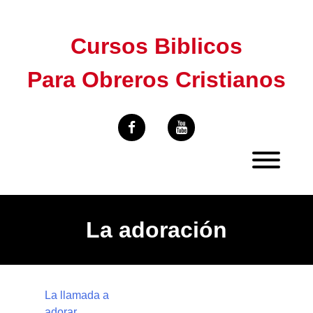
Skip
to
Cursos Biblicos
content
Para Obreros Cristianos
La adoración
La llamada a
adorar