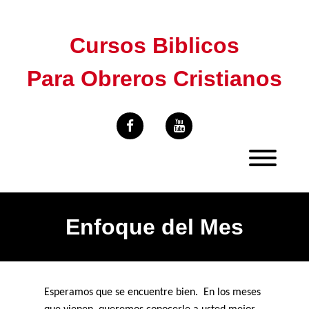
Skip
to
Cursos Biblicos
content
Para Obreros Cristianos
Enfoque del Mes
Esperamos que se encuentre bien.
En los meses