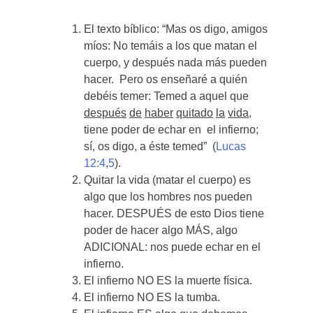
El texto bíblico: “Mas os digo, amigos
míos: No temáis a los que matan el
cuerpo, y después nada más pueden
hacer. Pero os enseñaré a quién
debéis temer: Temed a aquel que
después
de
haber
quitado
la
vida
,
tiene poder de echar en el infierno;
sí, os digo, a éste temed” (
Lucas
12:4
,
5
).
Quitar la vida (matar el cuerpo) es
algo que los hombres nos pueden
hacer. DESPUÉS de esto Dios tiene
poder de hacer algo MÁS, algo
ADICIONAL: nos puede echar en el
infierno.
El infierno NO ES la muerte física.
El infierno NO ES la tumba.