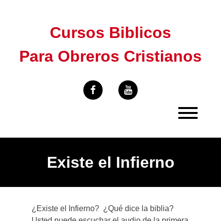
Skip
to
Cursos Biblicos
content
Para Obreros Cristianos
Existe el Infierno
¿Existe el Infierno? ¿Qué dice la biblia?
Usted puede escuchar el audio de la primera