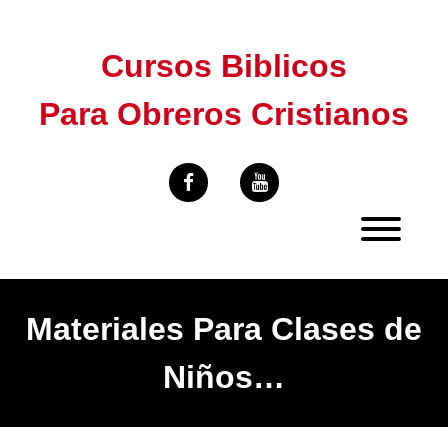
Skip
to
Cursos Biblicos
content
Para Obreros Cristianos
Materiales Para Clases de
Niños…