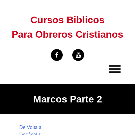
Skip
to
Cursos Biblicos
content
Para Obreros Cristianos
Marcos Parte 2
De Volta a
Decápolis