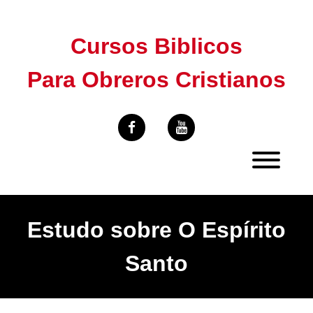
Skip
to
Cursos Biblicos
content
Para Obreros Cristianos
Estudo sobre O Espírito
Santo