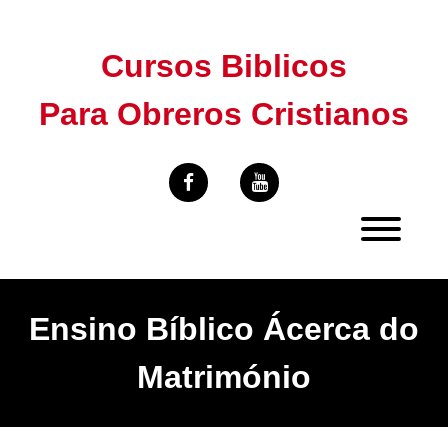
Skip
to
Cursos Biblicos
content
Para Obreros Cristianos
Ensino Bíblico Ácerca do
Matrimónio