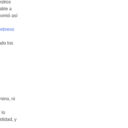
estros
able a
comió así
ebreos
ado los
mino, ni
 lo
stidad, y