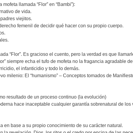
a mofeta llamada “Flor” en “Bambi”):
rnativo de vida.
 padres viejitos.
el derecho femenil de decidir qué hacer con su propio cuerpo.
os.
ales.
ada “Flor”. Es gracioso el cuento, pero la verdad es que llamarle
r” siempre echa el tufo de mofeta no la fragancia agradable de 
cidio, el infanticidio y todo lo demás.
uevo milenio: El “humanismo” – Conceptos tomados de Manifiest
omo resultado de un proceso continuo (la evolución)
oderna hace inaceptable cualquier garantía sobrenatural de los 
ida en base a su propio conocimiento de su carácter natural.
n la revelación, Dios, los ritos o el credo por encina de las ne