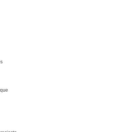
os
 que