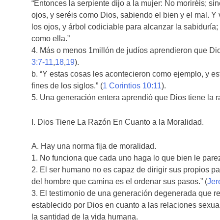
“Entonces la serpiente dijo a la mujer: No moriréis; s
ojos, y seréis como Dios, sabiendo el bien y el mal. Y
los ojos, y árbol codiciable para alcanzar la sabiduría;
como ella.”
4. Más o menos 1millón de judíos aprendieron que Dios 
3:7-11
,
18
,
19
).
b. “Y estas cosas les acontecieron como ejemplo, y e
fines de los siglos.” (
1 Corintios 10:11
).
5. Una generación entera aprendió que Dios tiene la ra
I. Dios Tiene La Razón En Cuanto a la Moralidad.
A. Hay una norma fija de moralidad.
1. No funciona que cada uno haga lo que bien le parez
2. El ser humano no es capaz de dirigir sus propios 
del hombre que camina es el ordenar sus pasos.” (
Jer
3. El testimonio de una generación degenerada que r
establecido por Dios en cuanto a las relaciones sexual
la santidad de la vida humana.