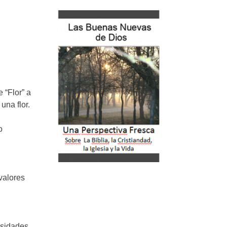
 “Flor” a
una flor.
o
valores
cesidades