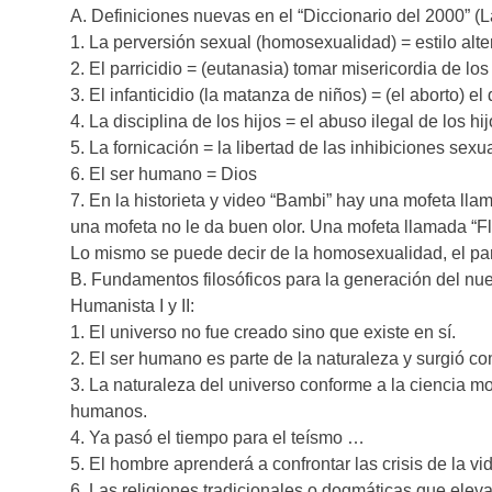
A. Definiciones nuevas en el “Diccionario del 2000” (L
1. La perversión sexual (homosexualidad) = estilo alte
2. El parricidio = (eutanasia) tomar misericordia de los
3. El infanticidio (la matanza de niños) = (el aborto) 
4. La disciplina de los hijos = el abuso ilegal de los hij
5. La fornicación = la libertad de las inhibiciones sexu
6. El ser humano = Dios
7. En la historieta y video “Bambi” hay una mofeta llam
una mofeta no le da buen olor. Una mofeta llamada “Flo
Lo mismo se puede decir de la homosexualidad, el parri
B. Fundamentos filosóficos para la generación del n
Humanista I y II:
1. El universo no fue creado sino que existe en sí.
2. El ser humano es parte de la naturaleza y surgió c
3. La naturaleza del universo conforme a la ciencia m
humanos.
4. Ya pasó el tiempo para el teísmo …
5. El hombre aprenderá a confrontar las crisis de la v
6. Las religiones tradicionales o dogmáticas que eleva