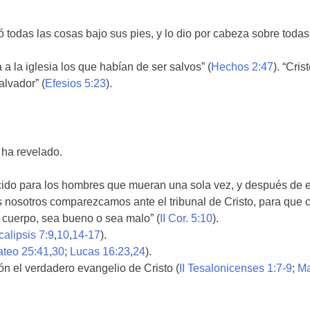
ó todas las cosas bajo sus pies, y lo dio por cabeza sobre todas
 a la iglesia los que habían de ser salvos” (
Hechos 2:47
). “Cris
alvador” (
Efesios 5:23
).
 ha revelado.
ecido para los hombres que mueran una sola vez, y después de e
s nosotros comparezcamos ante el tribunal de Cristo, para que
 cuerpo, sea bueno o sea malo” (
II Cor. 5:10
).
alipsis 7:9
,
10
,
14-17
).
teo 25:41
,
30
;
Lucas 16:23
,
24
).
ón el verdadero evangelio de Cristo (
II Tesalonicenses 1:7-9
;
Ma