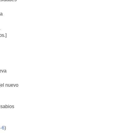
ia
a
s.]
eva
(el nuevo
 sabios
-6
)