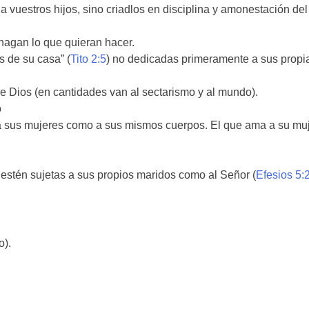
a vuestros hijos, sino criadlos en disciplina y amonestación del
 hagan lo que quieran hacer.
s de su casa” (
Tito 2:5
) no dedicadas primeramente a sus propi
 de Dios (en cantidades van al sectarismo y al mundo).
o
 sus mujeres como a sus mismos cuerpos. El que ama a su muje
 estén sujetas a sus propios maridos como al Señor (
Efesios 5:
o).