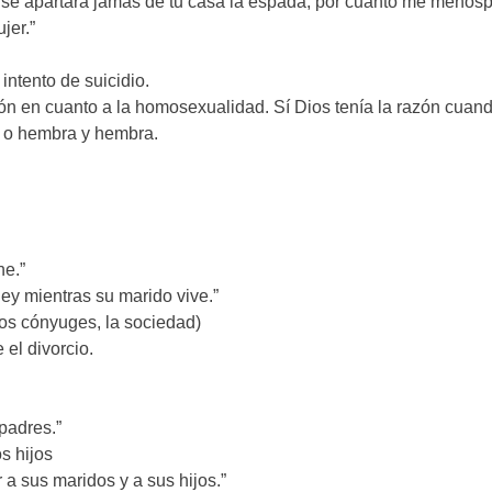
o se apartará jamás de tu casa la espada, por cuanto me menosp
jer.”
intento de suicidio.
ón en cuanto a la homosexualidad. Sí Dios tenía la razón cuand
n o hembra y hembra.
ne.”
ley mientras su marido vive.”
 los cónyuges, la sociedad)
el divorcio.
 padres.”
s hijos
a sus maridos y a sus hijos.”