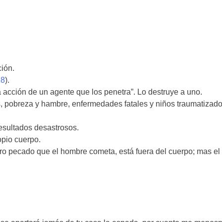
ción.
18
).
a acción de un agente que los penetra”. Lo destruye a uno.
os, pobreza y hambre, enfermedades fatales y niños traumatizad
esultados desastrosos.
opio cuerpo.
tro pecado que el hombre cometa, está fuera del cuerpo; mas el