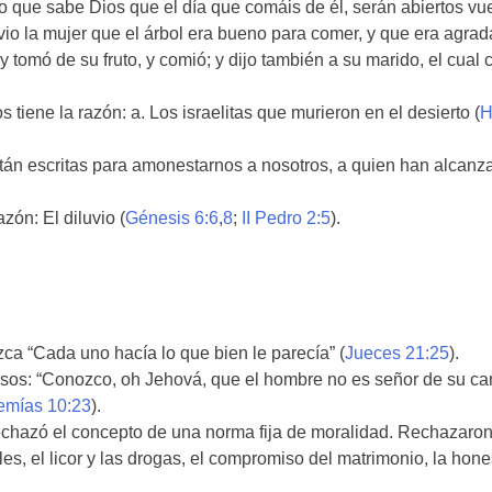
ino que sabe Dios que el día que comáis de él, serán abiertos vu
 vio la mujer que el árbol era bueno para comer, y que era agrad
 y tomó de su fruto, y comió; y dijo también a su marido, el cual 
tiene la razón: a. Los israelitas que murieron en el desierto (
H
stán escritas para amonestarnos a nosotros, a quien han alcanz
zón: El diluvio (
Génesis 6:6
,
8
;
II Pedro 2:5
).
ca “Cada uno hacía lo que bien le parecía” (
Jueces 21:25
).
pasos: “Conozco, oh Jehová, que el hombre no es señor de su ca
emías 10:23
).
echazó el concepto de una norma fija de moralidad. Rechazaron
es, el licor y las drogas, el compromiso del matrimonio, la hone