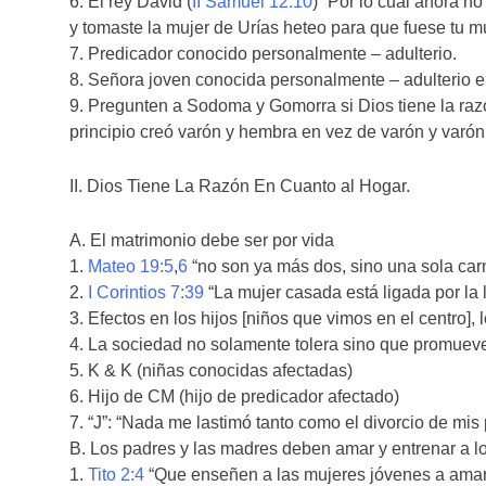
6. El rey David (
II Samuel 12:10
) “Por lo cual ahora n
y tomaste la mujer de Urías heteo para que fuese tu mu
7. Predicador conocido personalmente – adulterio.
8. Señora joven conocida personalmente – adulterio e 
9. Pregunten a Sodoma y Gomorra si Dios tiene la raz
principio creó varón y hembra en vez de varón y varó
II. Dios Tiene La Razón En Cuanto al Hogar.
A. El matrimonio debe ser por vida
1.
Mateo 19:5
,
6
“no son ya más dos, sino una sola car
2.
I Corintios 7:39
“La mujer casada está ligada por la 
3. Efectos en los hijos [niños que vimos en el centro],
4. La sociedad no solamente tolera sino que promueve 
5. K & K (niñas conocidas afectadas)
6. Hijo de CM (hijo de predicador afectado)
7. “J”: “Nada me lastimó tanto como el divorcio de mis
B. Los padres y las madres deben amar y entrenar a lo
1.
Tito 2:4
“Que enseñen a las mujeres jóvenes a amar 