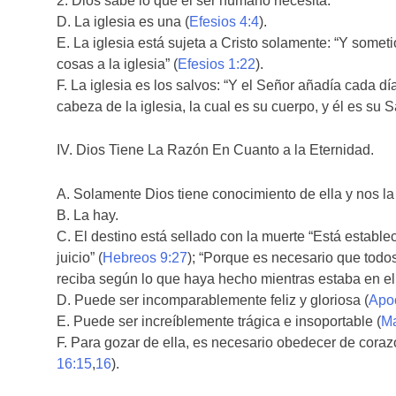
2. Dios sabe lo que el ser humano necesita.
D. La iglesia es una (
Efesios 4:4
).
E. La iglesia está sujeta a Cristo solamente: “Y someti
cosas a la iglesia” (
Efesios 1:22
).
F. La iglesia es los salvos: “Y el Señor añadía cada día
cabeza de la iglesia, la cual es su cuerpo, y él es su S
IV. Dios Tiene La Razón En Cuanto a la Eternidad.
A. Solamente Dios tiene conocimiento de ella y nos la
B. La hay.
C. El destino está sellado con la muerte “Está establ
juicio” (
Hebreos 9:27
); “Porque es necesario que todo
reciba según lo que haya hecho mientras estaba en el
D. Puede ser incomparablemente feliz y gloriosa (
Apoc
E. Puede ser increíblemente trágica e insoportable (
Ma
F. Para gozar de ella, es necesario obedecer de coraz
16:15
,
16
).