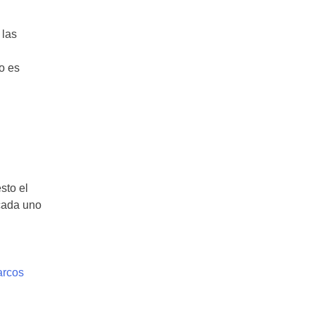
 las
to es
sto el
 cada uno
rcos