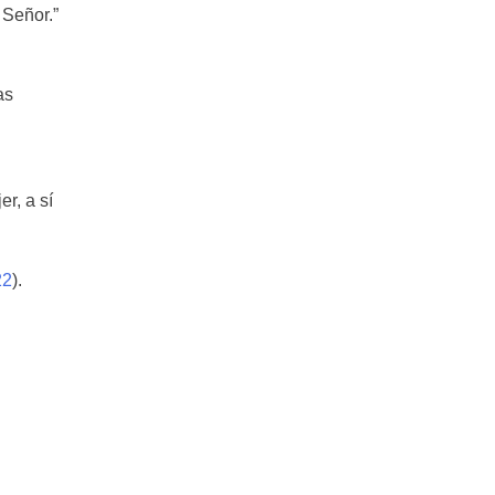
 Señor.”
as
r, a sí
22
).