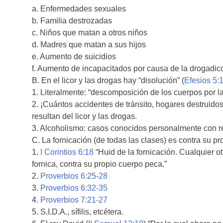
a. Enfermedades sexuales
b. Familia destrozadas
c. Niños que matan a otros niños
d. Madres que matan a sus hijos
e. Aumento de suicidios
f. Aumento de incapacitados por causa de la drogadic
B. En el licor y las drogas hay “disolución” (
Efesios 5:
1. Literalmente: “descomposición de los cuerpos por l
2. ¡Cuántos accidentes de tránsito, hogares destruid
resultan del licor y las drogas.
3. Alcoholismo: casos conocidos personalmente con r
C. La fornicación (de todas las clases) es contra su pr
1.
I Corintios 6:18
“Huid de la fornicación. Cualquier o
fornica, contra su propio cuerpo peca.”
2.
Proverbios 6:25-28
3.
Proverbios 6:32-35
4.
Proverbios 7:21-27
5. S.I.D.A., sífilis, etcétera.