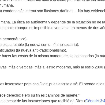
 humana.
a la condenación eterna son ilusiones dañinas….No hay evidenc
umana. La ética es autónoma y depende de la situación no de l
o o pacto porque es imposible divorciarse en menos de dos año
va hermenéutica).
o es aceptable (la nueva comunión no sectaria).
ticuadas (la nueva anti-tradicionalismo).
 hacer las cosas de la misma manera de siglos pasados (la nu
ivas, más divertidas, más al estilo moderno, más al estilo 2000 
s insensatez para con Dios; pues escrito está: El prende a los
ce derecho; Pero su fin es caminos de muerte.”
n a pesar de las instrucciones que recibió de Dios (
Génesis 3:4