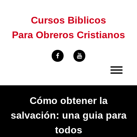
Skip
to
Cursos Biblicos
content
Para Obreros Cristianos
Cómo obtener la
salvación: una guia para
todos