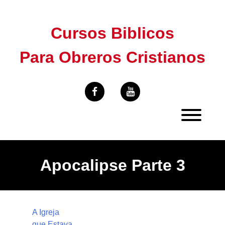
Skip
to
Cursos Biblicos
content
Para Obreros Cristianos
Apocalipse Parte 3
A Igreja
que Estava