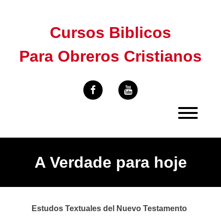
Skip
to
Cursos Biblicos
content
Para Obreros Cristianos
A Verdade para hoje
Estudos Textuales del Nuevo Testamento