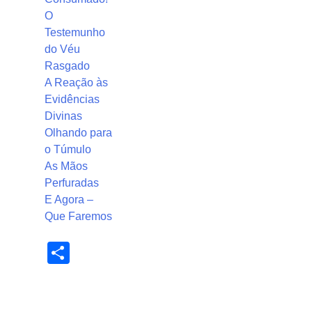
O
Testemunho
do Véu
Rasgado
A Reação às
Evidências
Divinas
Olhando para
o Túmulo
As Mãos
Perfuradas
E Agora –
Que Faremos
Share