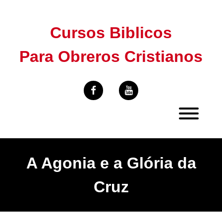
Skip
to
Cursos Biblicos
content
Para Obreros Cristianos
A Agonia e a Glória da
Cruz